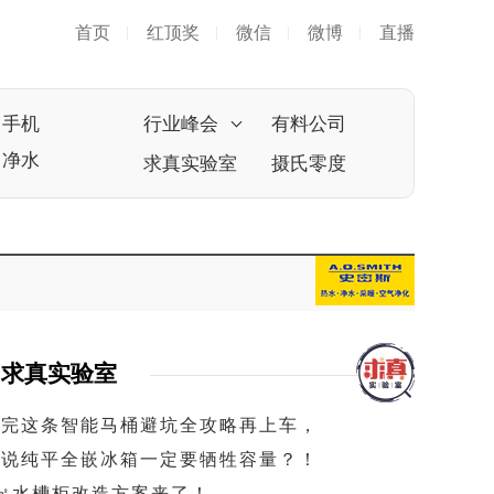
首页
红顶奖
微信
微博
直播
|
|
|
|
手机
行业峰会
有料公司
净水
求真实验室
摄氏零度
求真实验室
看完这条智能马桶避坑全攻略再上车，
谁说纯平全嵌冰箱一定要牺牲容量？！
1㎡水槽柜改造方案来了！