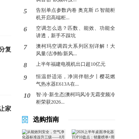
5
告别单点参数内卷 奥克斯 i5 智能柜
机开启高端柜...
6
空调怎么选？匹数、能效、功能全
讲透，新手不踩坑
7
澳柯玛空调四大系列区别详解！大
分复
风量/洁净舱/新风...
8
上半年福建电视机出口超10亿元
9
恒温舒适浴，净润伴朝夕丨樱花燃
气热水器E613A在...
10
智·冷·新生态|澳柯玛风冷无霜变频冷
柜荣获2026...
0让家
选购指南