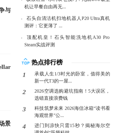
机让早餐自由再无...
争与
石头自清洁机扫地机器人P20 Ultra真机
测评：它更薄了 ...
顶配机皇！石头智能洗地机A30 Pro
Steam实战评测
热点排行榜
lar
1
承载人生1/3时光的卧室，值得美的
新一代T3的一屋...
2
2026空调选购避坑指南！5大误区，
选错直接浪费钱
3
科技筑梦未来 2026海信冰箱“读书看
海观世界”公...
场景
4
进门到凉快只需15秒？揭秘海尔空
调首创“跃频科技...