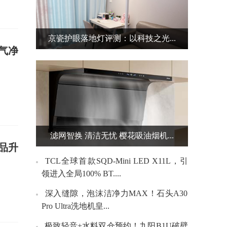
京瓷护眼落地灯评测：以科技之光...
气净
滤网智换 清洁无忧 樱花吸油烟机...
品升
TCL全球首款SQD-Mini LED X11L，引
领进入全局100% BT....
深入缝隙，泡沫洁净力MAX！石头A30
Pro Ultra洗地机皇...
极致轻音+水料双仓预约！九阳B1U破壁