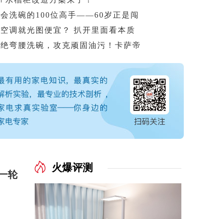
会洗碗的100位高手——60岁正是闯
买空调就光图便宜？ 扒开里面看本质
拒绝弯腰洗碗，攻克顽固油污！卡萨帝
火爆评测
一轮